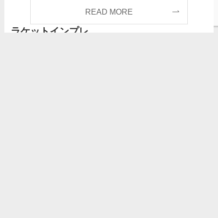
READ MORE
ラケットインプレ
【ラケットインプレ】プリンス
テニスラケット
ファントムグラファイト100XSの
インプレ・レビュー（PRINCE
PHANTOM GRAPHITE 100XS）
／あのグラファイトがターゲット
ユーザーを拡大！？操作性の高い
硬派ラケット
2026-01-17
2026-01-18
【テニスグッズ】2025年を振り
テニスグッズ
返る『個人的に満足度の高かった
テニスギア』ベスト5
2025-12-31