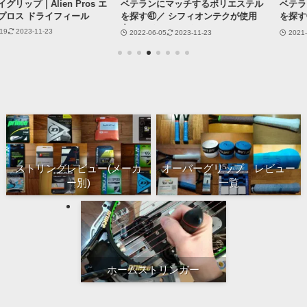
ien Pros エ
ベテランにマッチするポリエステル
ベテランにマッ
ライフィール
を探す㊶／ シフィオンテクが使用
を探す㉖／プリン
中！ テクニファイバー...
17（PHANTOM
1-23
2022-06-05
2023-11-23
2021-12-04
202
ストリングレビュー(メーカ
オーバーグリップ レビュー
ー別)
一覧
ホームストリンガー