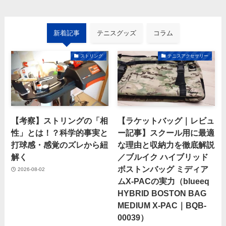
新着記事
テニスグッズ
コラム
ストリング
テニスアクセサリー
【考察】ストリングの「相
【ラケットバッグ｜レビュ
性」とは！？科学的事実と
ー記事】スクール用に最適
打球感・感覚のズレから紐
な理由と収納力を徹底解説
解く
／ブルイク ハイブリッド
ボストンバッグ ミディア
2026-08-02
ムX-PACの実力（blueeq
HYBRID BOSTON BAG
MEDIUM X-PAC｜BQB-
00039）