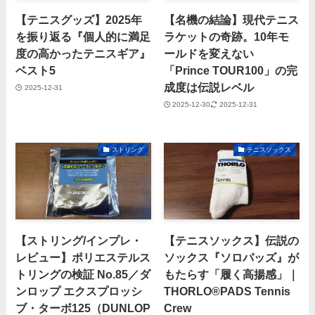
【テニスグッズ】2025年
【名機の結論】現代テニス
を振り返る『個人的に満足
ラケットの奇跡。10年モ
度の高かったテニスギア』
ールドを変えない
ベスト5
「Prince TOUR100」の完
成度は伝説レベル
2025-12-31
2025-12-30
2025-12-31
ストリング
テニスソックス
【ストリング/インプレ・
【テニスソックス】伝説の
レビュー】ポリエステルス
ソックス『ソロパッズ』が
トリングの検証 No.85／ダ
もたらす「履く高揚感」｜
ンロップ エクスプロッシ
THORLO®PADS Tennis
ブ・ターボ125（DUNLOP
Crew