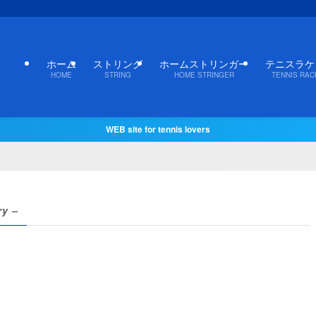
ホーム
ストリング
ホームストリンガー
テニスラケ
HOME
STRING
HOME STRINGER
TENNIS RAC
WEB site for tennis lovers
ry –