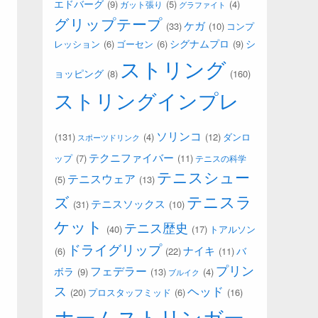
エドバーグ
(9)
(5)
(4)
ガット張り
グラファイト
グリップテープ
ケガ
(33)
(10)
コンプ
シグナムプロ
シ
(6)
(6)
(9)
レッション
ゴーセン
ストリング
ョッピング
(8)
(160)
ストリングインプレ
ソリンコ
(131)
(4)
(12)
ダンロ
スポーツドリンク
テクニファイバー
ップ
(7)
(11)
テニスの科学
テニスシュー
テニスウェア
(5)
(13)
テニスラ
ズ
テニスソックス
(31)
(10)
ケット
テニス歴史
(40)
(17)
トアルソン
ドライグリップ
ナイキ
バ
(6)
(22)
(11)
プリン
フェデラー
ボラ
(9)
(13)
(4)
ブルイク
ス
ヘッド
(20)
(6)
(16)
プロスタッフミッド
ホームストリンガー