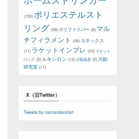
ポリエステルスト
(155)
リング
マル
ポリファイバー
(99)
(8)
チフィラメント
ヨネックス
(36)
ラケットインプレ
(11)
(33)
ラケット
ルキシロン
川副
(5)
(12)
(5)
バッグ
川副嘉彦
研究室
(11)
X（旧Twitter）
Tweets by namaratennis1