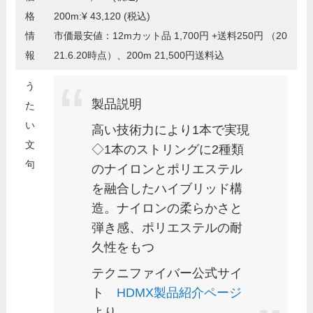
格
200m:¥ 43,120 (税込)
情
市価最安値：12mカット品 1,700円 +送料250円 （20
報
21.6.20時点）、200m 21,500円送料込
う
製品説明
た
い
高い技術力により1本で実現
文
◇1本のストリングに2種類
句
のナイロンとポリエステル
を融合したハイブリッド構
造。ナイロンの柔らかさと
弾き感、ポリエステルの耐
久性をもつ
テクニファイバー公式サイ
ト
HDMX製品紹介ページ
より