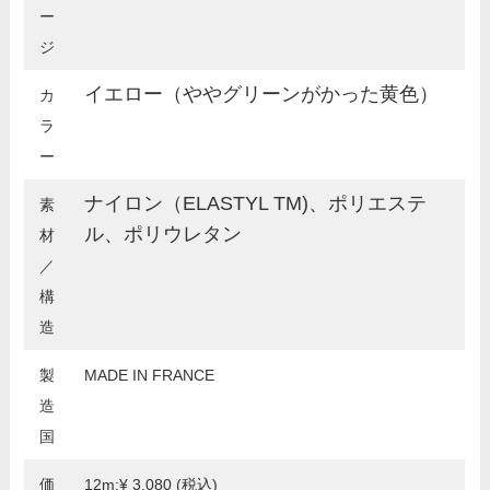
ー
ジ
イエロー（ややグリーンがかった黄色）
カ
ラ
ー
ナイロン（ELASTYL TM)、ポリエステ
素
ル、ポリウレタン
材
／
構
造
製
MADE IN FRANCE
造
国
価
12m:¥ 3,080 (税込)