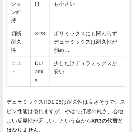
ショ
け
も小さい
ン維
持
切断
XR3
ポリミックスにも関わらず
耐久
デュラミックスは耐久性が
性
弱め…
コス
Dur
少しだけデュラミックスが
ト
ami
安い
x
デュラミックスHD1.25は耐久性は良さそうで、ス
ピン性能は優れますが、やはり打感の鈍さ、心地
よい反発性が乏しい、という点から
XR3の代替と
はなりません
。