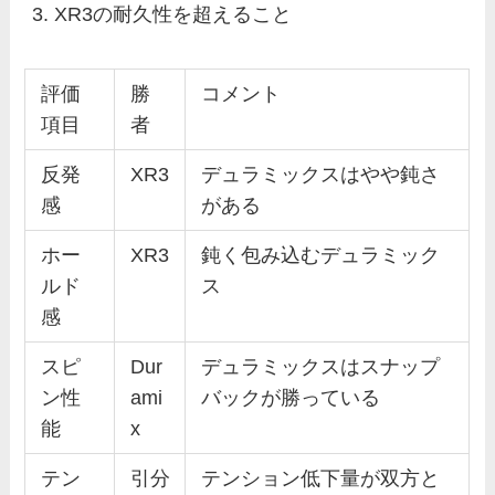
XR3の耐久性を超えること
評価
勝
コメント
項目
者
反発
XR3
デュラミックスはやや鈍さ
感
がある
ホー
XR3
鈍く包み込むデュラミック
ルド
ス
感
スピ
Dur
デュラミックスはスナップ
ン性
ami
バックが勝っている
能
x
テン
引分
テンション低下量が双方と