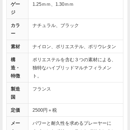
ゲー
1.25ｍｍ、1.30ｍｍ
ジ
カラ
ナチュラル、ブラック
ー
素材
ナイロン、ポリエステル、ポリウレタン
構
ポリエステルを含む３つの素材による、
造・
独特なハイブリッドマルチフィラメン
特徴
ト。
製造
フランス
国
定価
2500円＋税
メー
パワーと耐久性を求めるプレーヤーに