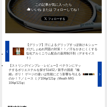
この記事が気に入ったら
いいね または フォローしてね！
【グリップ】汗によるグリップすっぽ抜け＆シュー
ズびしょぬれ問題の対策！！／汗をかきにくくする
塩化アルミニウム配合の薬用制汗剤（デオモイス
ト）
【ストリング/インプレ・レビュー】ベテランにマッ
チするポリエステルを探す51&52／新手の国産『極
細』ポリ！ ゲージの違いは性能にどう影響を与える
のか！？／ミース ミグ104φ/121φ（Meath MIG
104φ/121φ）