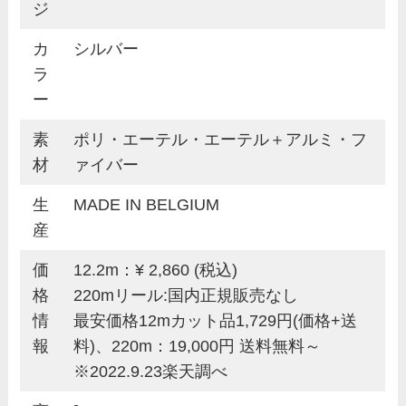
ジ
カ
シルバー
ラ
ー
素
ポリ・エーテル・エーテル＋アルミ・フ
材
ァイバー
生
MADE IN BELGIUM
産
価
12.2m：¥ 2,860 (税込)
格
220mリール:国内正規販売なし
情
最安価格12mカット品1,729円(価格+送
報
料)、220m：19,000円 送料無料～
※2022.9.23楽天調べ