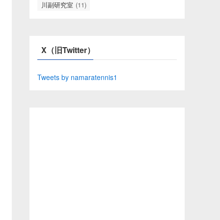
川副研究室
(11)
X（旧Twitter）
Tweets by namaratennis1