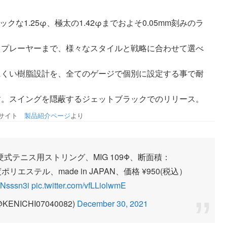
クな1.25φ、極太の1.42φまでおよそ0.05mm刻みのラ
トプレーヤーまで、様々なスタイルと戦略に合わせて選べ
にくい樹脂設計を、全てのゲージで個別に設定する事で耐
す。スイングを隠蔽するジェットブラックでのリリース。
式サイト
製品紹介ページ
より
テニス用ストリング、MIG 109Φ、断面積：
リエステル、made in JAPAN、価格 ¥950(税込）
pwNsssn3i
pic.twitter.com/vfLLiolwmE
ICHI07040082)
December 30, 2021