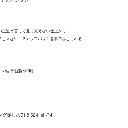
リの王道と言って差し支えない仕上がり
尋常じゃない！スナップバックを肌で感じられる
ション維持性能は不明…
ング探し
の51＆52本目です。