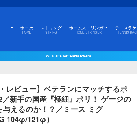
ホーム
ストリング
ホームストリンガー
テニスラケ
HOME
STRING
HOME STRINGER
TENNIS RAC
WEB site for tennis lovers
レ・レビュー】ベテランにマッチするポ
52／新手の国産『極細』ポリ！ ゲージの
を与えるのか！？／ミース ミグ
IG 104φ/121φ）