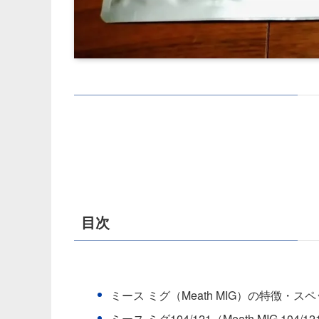
目次
ミース ミグ（Meath MIG）の特徴・ス
ミース ミグ104/121（Meath MIG 104