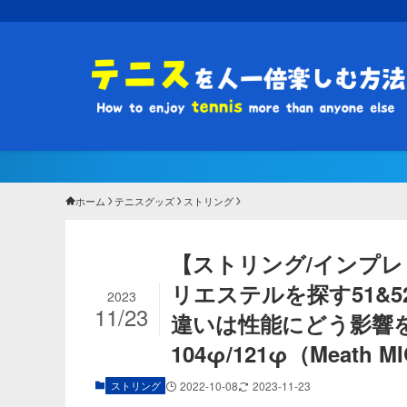
ホーム
テニスグッズ
ストリング
【ストリング/インプ
リエステルを探す51&
2023
11/23
違いは性能にどう影響
104φ/121φ（Meath M
ストリング
2022-10-08
2023-11-23