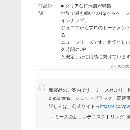
商品説
■ クリアな打球感が特徴
明
世界で最も細い1.04φからベーシッ
インナップ。
ジュニアからプロのトーナメン
る
ニューシリーズです。角切れし
久時間のUP
と安定した使用感に繋げていま
ミース公
新製品のご案内です。ミース社より、硬式
0.932mm2、ジェットブラック、高密度ポ
詳しくは、公式サイト→
https://t.co/v
— ミースの新しいテニスストリング (@KEN