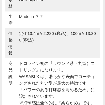
材
生
Made in ？？
産
価
定価13.4m￥2,280 (税込)、100m￥13,30
格
0 (税込)
情
報
商
トロライン初の『ラウンド系（丸型）ス
品
トリング』になります。
説
WASABI X は、滑らかな表面でコーティ
明
ングされた丸い型が最大の特徴です。
『パワーのある打球感を高めるため』に
設計されています。
※打球感は全体的に『柔らかめ』です。