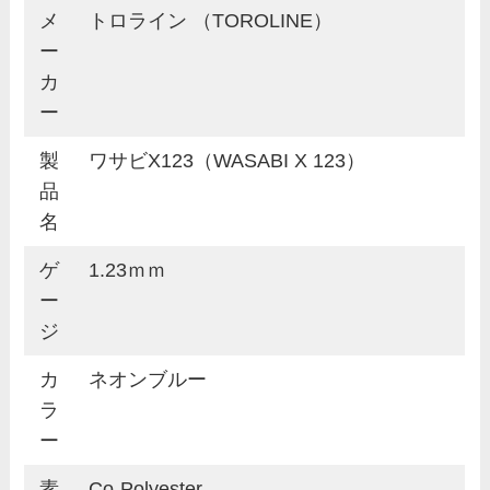
メ
トロライン （TOROLINE）
ー
カ
ー
製
ワサビX123（WASABI X 123）
品
名
ゲ
1.23ｍｍ
ー
ジ
カ
ネオンブルー
ラ
ー
素
Co-Polyester