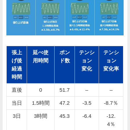
張上
延べ使
ポン
テンシ
テンシ
げ後
用時間
ド数
ョン
ョン
経過
変化
変化率
時間
直後
0
51.7
–
–
当日
1.5時間
47.2
-3.5
-8.7％
3日
3時間
45.3
-6.4
-12.
4％