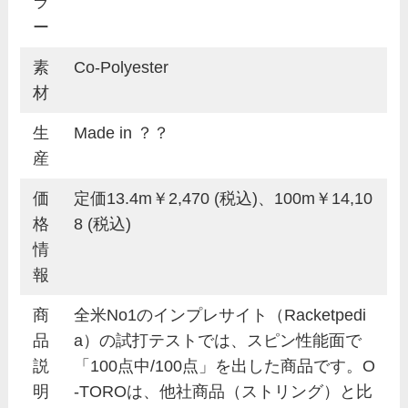
ラ
ー
素
Co-Polyester
材
生
Made in ？？
産
価
定価13.4m￥2,470 (税込)、100m￥14,10
格
8 (税込)
情
報
商
全米No1のインプレサイト（Racketpedi
品
a）の試打テストでは、スピン性能面で
説
「100点中/100点」を出した商品です。O
明
-TOROは、他社商品（ストリング）と比