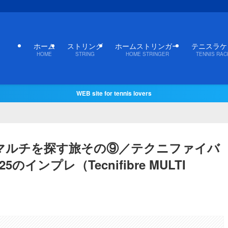
ホーム
ストリング
ホームストリンガー
テニスラケ
HOME
STRING
HOME STRINGER
TENNIS RAC
WEB site for tennis lovers
マルチを探す旅その⑨／テクニファイバ
5のインプレ（Tecnifibre MULTI