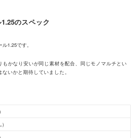
1.25のスペック
ル1.25です。
りもかなり安いが同じ素材を配合、
同じモノマルチとい
はないかと期待していました。
e）
L）
m