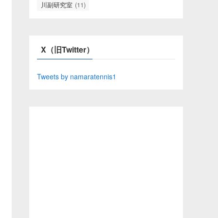
川副研究室
(11)
X（旧Twitter）
Tweets by namaratennis1