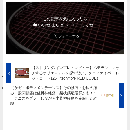
この記事が気に入ったら
いいね または フォローしてね！
【ストリング/インプレ・レビュー】ベテランにマッ
チするポリエステルを探す⑰／テクニファイバー レ
ッドコード125（tecnifibre RED CODE）
【ケガ・ボディメンテナンス】その腰痛・お尻の痛
み・股関節痛は坐骨神経痛・梨状筋症候群かも！？
｜テニスをプレーしながら坐骨神経痛を克服した経
験