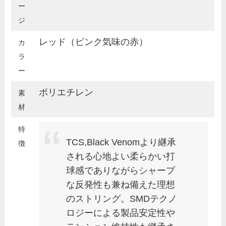
ー
ジ
レッド（ピンク気味の赤）
カ
ラ
ー
ポリエチレン
素
材
特
TCS,Black Venomより継承
徴
される心地よい柔らかい打
球感でありながらシャープ
な反発性も兼ね備えた理想
のストリング。SMDテクノ
ロジーによる製品安定性や