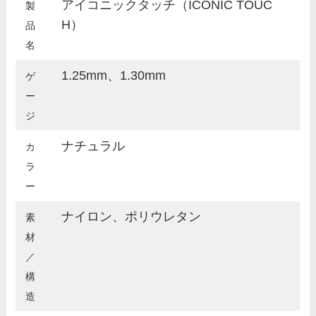
アイコニックタッチ（ICONIC TOUC
製
H）
品
名
1.25mm、1.30mm
ゲ
ー
ジ
ナチュラル
カ
ラ
ー
ナイロン、ポリウレタン
素
材
／
構
造