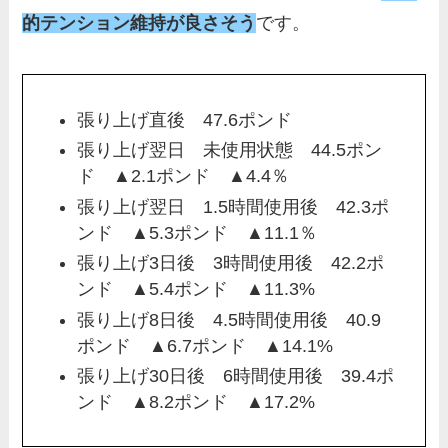
的テンション維持が良さそう
です。
張り上げ直後 47.6ポンド
張り上げ翌日 未使用状態 44.5ポン
ド ▲2.1ポンド ▲4.4％
張り上げ翌日 1.5時間使用後 42.3ポ
ンド ▲5.3ポンド ▲11.1％
張り上げ3日後 3時間使用後 42.2ポ
ンド ▲5.4ポンド ▲11.3%
張り上げ8日後 4.5時間使用後 40.9
ポンド ▲6.7ポンド ▲14.1%
張り上げ30日後 6時間使用後 39.4ポ
ンド ▲8.2ポンド ▲17.2%