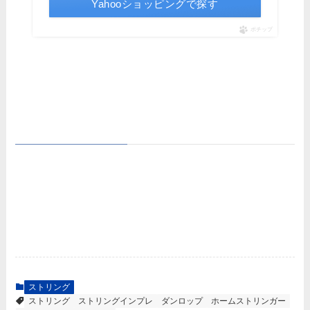
Yahooショッピングで探す
ポチップ
ストリング
ストリング
ストリングインプレ
ダンロップ
ホームストリンガー