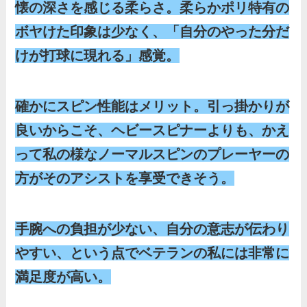
懐の深さを感じる柔らさ。柔らかポリ特有の
ボヤけた印象は少なく、「自分のやった分だ
けが打球に現れる」感覚。
確かにスピン性能はメリット。引っ掛かりが
良いからこそ、ヘビースピナーよりも、かえ
って私の様なノーマルスピンのプレーヤーの
方がそのアシストを享受できそう。
手腕への負担が少ない、自分の意志が伝わり
やすい、という点でベテランの私には非常に
満足度が高い。