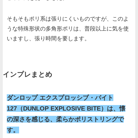
そもそもポリ系は張りにくいものですが、このよ
うな特殊形状の多角形ポリは、普段以上に気を使
いますし、張り時間を要します。
インプレまとめ
ダンロップ エクスプロッシブ・バイト
127（DUNLOP EXPLOSIVE BITE）は、懐
の深さを感じる、柔らかポリストリングで
す。