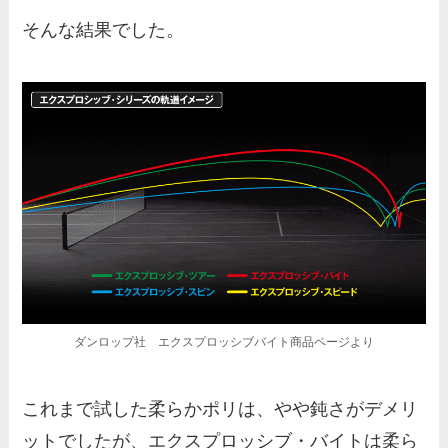
そんな結果でした。
ダンロップ社 エクスプロッシブバイト商品ページより
これまで試した柔らかポリは、やや鈍さがデメリ
ットでしたが、エクスプロッシブ・バイトは柔ら