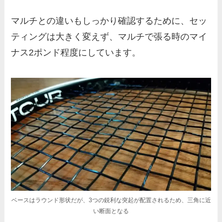
マルチとの違いもしっかり確認するために、セッ
ティングは大きく変えず、マルチで張る時のマイ
ナス2ポンド程度にしています。
ベースはラウンド形状だが、3つの鋭利な突起が配置されるため、三角に近
い断面となる