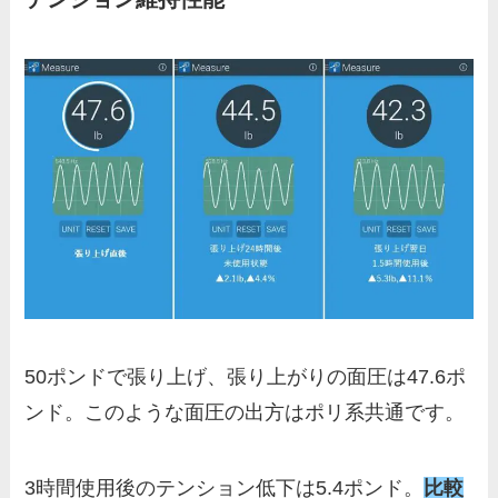
50ポンドで張り上げ、張り上がりの面圧は47.6ポ
ンド。このような面圧の出方はポリ系共通です。
3時間使用後のテンション低下は5.4ポンド。
比較