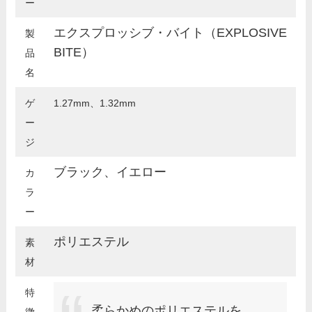
ー
エクスプロッシブ・バイト（EXPLOSIVE
製
BITE）
品
名
ゲ
1.27mm、1.32mm
ー
ジ
ブラック、イエロー
カ
ラ
ー
ポリエステル
素
材
特
柔らかめのポリエステルを
徴