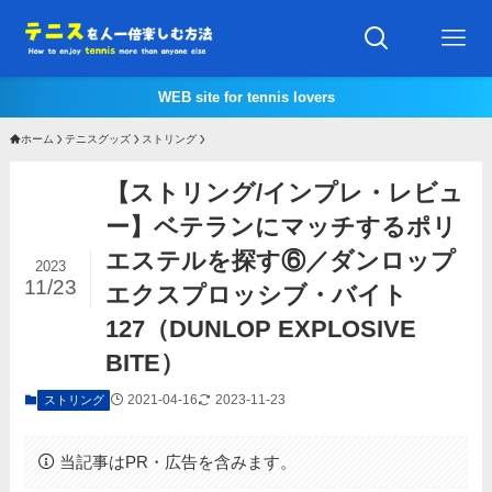
WEB site for tennis lovers
ホーム
テニスグッズ
ストリング
【ストリング/インプレ・レビュ
ー】ベテランにマッチするポリ
エステルを探す⑥／ダンロップ
2023
11/23
エクスプロッシブ・バイト
127（DUNLOP EXPLOSIVE
BITE）
2021-04-16
2023-11-23
ストリング
当記事はPR・広告を含みます。