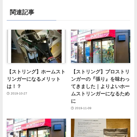
関連記事
【ストリング】ホームスト
【ストリング】プロストリ
リンガーになるメリット
ンガーの『張り』を味わっ
は！？
てきました｜よりよいホー
ムストリンガーになるため
2019-10-27
に
2019-11-09