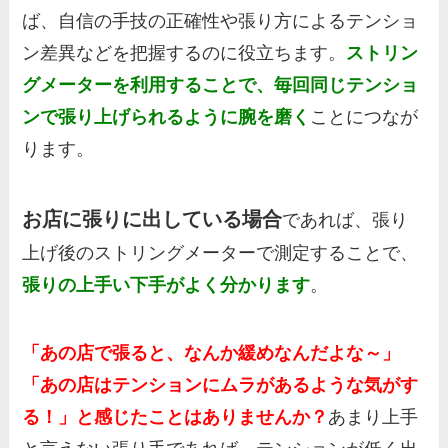
きる
ば、自信の手技の正確性や張り方によるテンショ
ストリング張り上げ後の経時的なテン
ン差異などを把握するのに役立ちます。
ストリン
ション低下を把握し、
張り替え時期の
グメーターを利用することで、毎回同じテンショ
参考
にする
ンで張り上げられるように腕を磨く
ことにつなが
張りムラの確認をする（左右差がない
ります。
か、部分的に緩みがないか等）
RacketTuneアプリの正確性、互換性を
確認できる
お店に張りに出している場合
であれば、張り
上げ後のストリングメーターで測定することで、
張りの上手い下手がよく分かります
。
「あの店で張ると、なんか緩めなんだよな～」
「あの店はテンションにムラがあるような気がす
る！」と感じたことはありませんか？
あまり上手