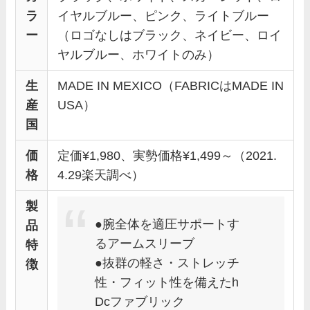
ラ
イヤルブルー、ピンク、ライトブルー
ー
（ロゴなしはブラック、ネイビー、ロイ
ヤルブルー、ホワイトのみ）
生
MADE IN MEXICO（FABRICはMADE IN
産
USA）
国
価
定価¥1,980、実勢価格¥1,499～（2021.
格
4.29楽天調べ）
製
●腕全体を適圧サポートす
品
るアームスリーブ
特
●抜群の軽さ・ストレッチ
徴
性・フィット性を備えたh
Dcファブリック