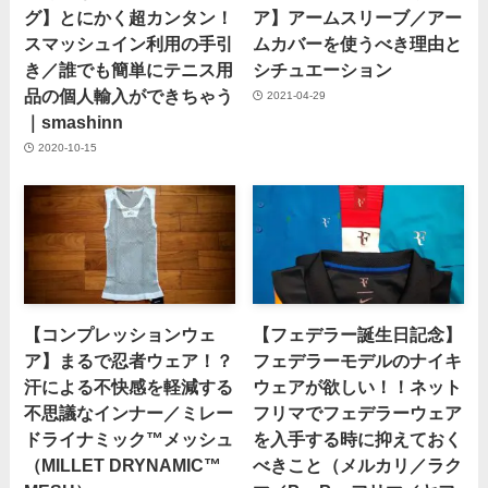
グ】とにかく超カンタン！
ア】アームスリーブ／アー
スマッシュイン利用の手引
ムカバーを使うべき理由と
き／誰でも簡単にテニス用
シチュエーション
品の個人輸入ができちゃう
2021-04-29
｜smashinn
2020-10-15
【コンプレッションウェ
【フェデラー誕生日記念】
ア】まるで忍者ウェア！？
フェデラーモデルのナイキ
汗による不快感を軽減する
ウェアが欲しい！！ネット
不思議なインナー／ミレー
フリマでフェデラーウェア
ドライナミック™メッシュ
を入手する時に抑えておく
（MILLET DRYNAMIC™
べきこと（メルカリ／ラク