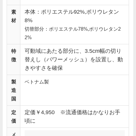
本体：ポリエステル92%,ポリウレタン
素
8%
材
切替部分：ポリエステル78%,ポリウレタン2
2%
可動域にあたる部分に、3.5cm幅の切り
特
替えし（パワーメッシュ）を設置し、動
徴
きやすさを確保
製
ベトナム製
造
国
定価￥4,950 ※流通価格はかなりお手
定
頃に
価
メ