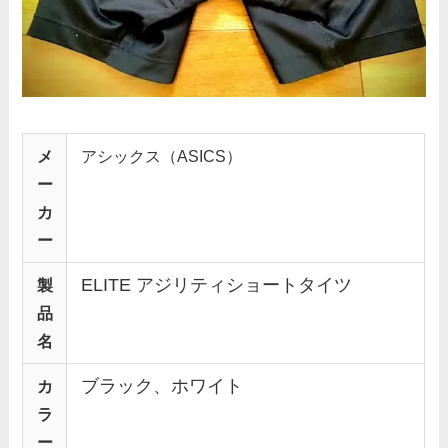
メ
アシックス（ASICS）
ー
カ
ー
ELITE アジリティショートタイツ
製
品
名
ブラック、ホワイト
カ
ラ
ー