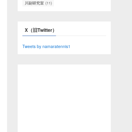
川副研究室
(11)
X（旧Twitter）
Tweets by namaratennis1