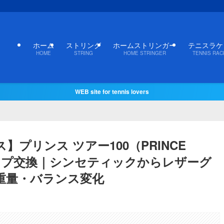
ホーム
ストリング
ホームストリンガー
テニスラケ
HOME
STRING
HOME STRINGER
TENNIS RAC
WEB site for tennis lovers
プリンス ツアー100（PRINCE
グリップ交換｜シンセティックからレザーグ
重量・バランス変化