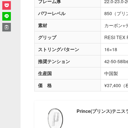
フレーム厚
22.0-23.0-
パワーレベル
850（プ
素材
カーボン+
グリップ
RESI T
ストリングパターン
16×18
推奨テンション
42-50-58lb
生産国
中国製
価 格
¥37,400
Prince(プリンス)テニスラ