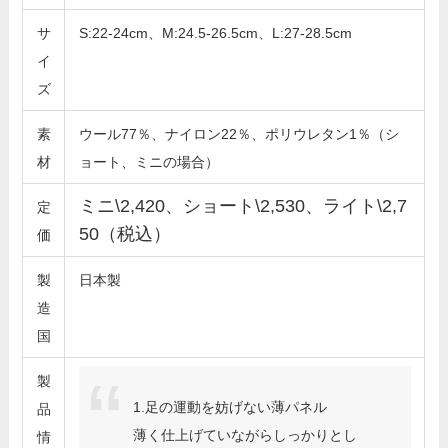
サ
S:22-24cm、M:24.5-26.5cm、L:27-28.5cm
イ
ズ
素
ウール77％、ナイロン22％、ポリウレタン1％（シ
材
ョート、ミニの場合）
ミニ\2,420、ショート\2,530、ライト\2,7
定
50（税込）
価
製
日本製
造
国
製
1.足の運動を妨げない薄パネル
品
薄く仕上げていながらしっかりとし
情