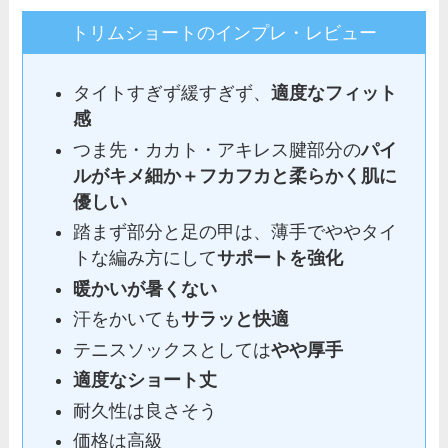
トリムショートのインプレ・レビュー
タイトすぎず緩すぎず、
適度なフィット
感
つま先・カカト・アキレス腱部分の
パイ
ルがキメ細か＋フカフカと柔らかく肌に
優しい
踏まず部分と足の甲は、薄手でややタイ
トな編み方にして
サポートを強化
暖かいが暑くない
汗をかいても
サラッと快適
テニスソックスとしては
やや厚手
適度なショート丈
耐久性は良さそう
価格は高級