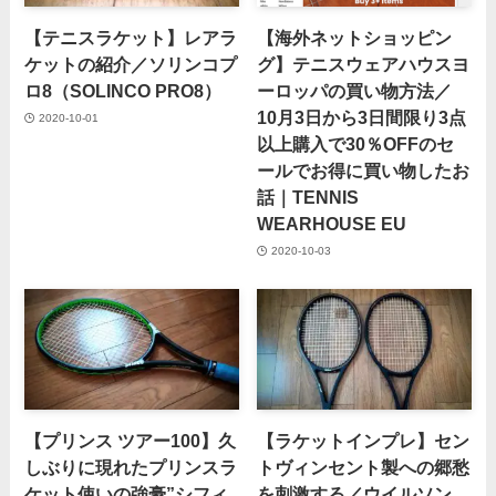
【テニスラケット】レアラ
【海外ネットショッピン
ケットの紹介／ソリンコプ
グ】テニスウェアハウスヨ
ロ8（SOLINCO PRO8）
ーロッパの買い物方法／
10月3日から3日間限り3点
2020-10-01
以上購入で30％OFFのセ
ールでお得に買い物したお
話｜TENNIS
WEARHOUSE EU
2020-10-03
【プリンス ツアー100】久
【ラケットインプレ】セン
しぶりに現れたプリンスラ
トヴィンセント製への郷愁
ケット使いの強豪”シフィ
を刺激する／ウイルソン