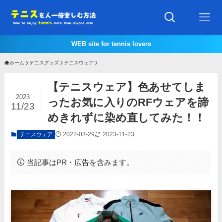
WEB site for tennis lovers
ホーム
テニスグッズ
テニスウェア
【テニスウェア】色あせてしま
2023
ったお気に入りのRFウェアを諦
11/23
めきれずに染め直してみた！！
2022-03-29
2023-11-23
テニスウェア
当記事はPR・広告を含みます。