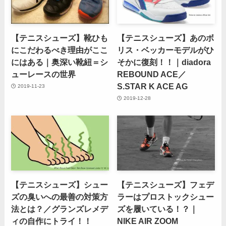
【テニスシューズ】靴ひも
【テニスシューズ】あのボ
にこだわるべき理由がここ
リス・ベッカーモデルがひ
にはある｜奥深い靴紐＝シ
そかに復刻！！｜diadora
ューレースの世界
REBOUND ACE／
S.STAR K ACE AG
2019-11-23
2019-12-28
【テニスシューズ】シュー
【テニスシューズ】フェデ
ズの臭いへの最善の対策方
ラーはプロストックシュー
法とは？／グランズレメデ
ズを履いている！？｜
ィの自作にトライ！！
NIKE AIR ZOOM