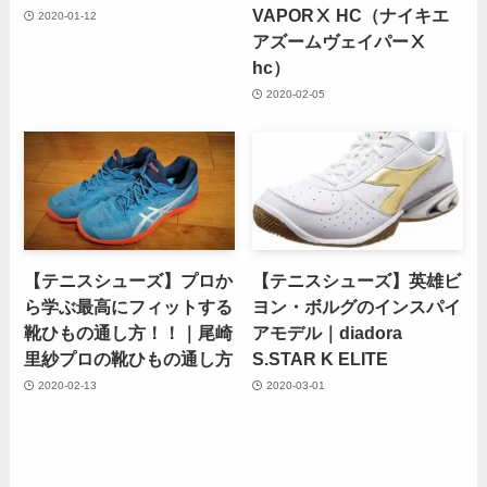
VAPORⅩ HC（ナイキエ
2020-01-12
アズームヴェイパーⅩ
hc）
2020-02-05
【テニスシューズ】プロか
【テニスシューズ】英雄ビ
ら学ぶ最高にフィットする
ヨン・ボルグのインスパイ
靴ひもの通し方！！｜尾崎
アモデル｜diadora
里紗プロの靴ひもの通し方
S.STAR K ELITE
2020-02-13
2020-03-01