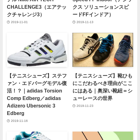
CHALLENGE3（エアテッ
クス ソリューションスピ
クチャレンジ3）
ードFFインドア）
2019-11-01
2019-11-13
【テニスシューズ】ステフ
【テニスシューズ】靴ひも
ァン・エドバーグモデル復
にこだわるべき理由がここ
活！？｜adidas Torsion
にはある｜奥深い靴紐＝シ
Comp Edberg／adidas
ューレースの世界
Adizero Ubersonic 3
2019-11-23
Edberg
2019-11-16