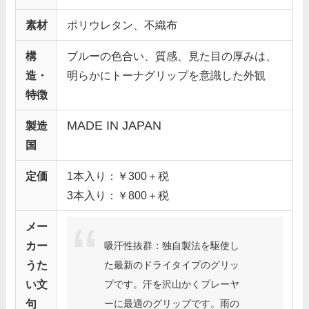
素材
ポリウレタン、不織布
構
ブルーの色合い、質感、見た目の厚みは、
造・
明らかにトーナグリップを意識した外観
特徴
MADE IN JAPAN
製造
国
定価
1本入り：￥300＋税
3本入り：￥800＋税
メー
吸汗性抜群：独自製法を駆使し
カー
た最新のドライタイプのグリッ
うた
プです。汗を沢山かくプレーヤ
い文
ーに最適のグリップです。雨の
句