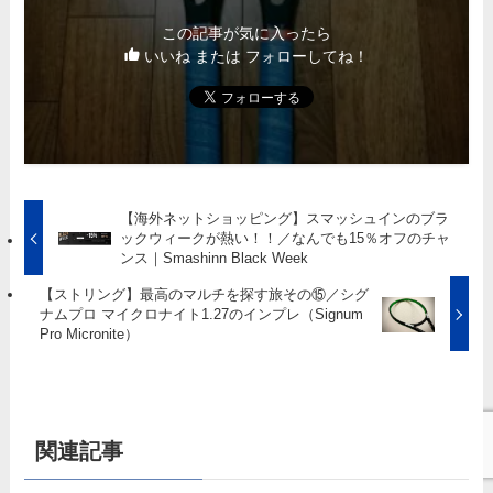
この記事が気に入ったら
いいね または フォローしてね！
【海外ネットショッピング】スマッシュインのブラ
ックウィークが熱い！！／なんでも15％オフのチャ
ンス｜Smashinn Black Week
【ストリング】最高のマルチを探す旅その⑮／シグ
ナムプロ マイクロナイト1.27のインプレ（Signum
Pro Micronite）
関連記事