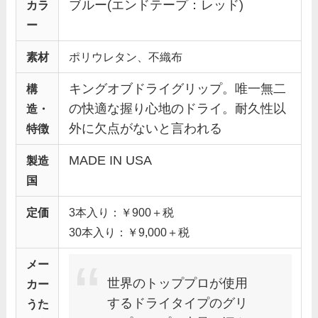
ブルー(エンドテープ：レッド)
カラ
ー
素材
ポリウレタン、不織布
キングオブドライグリップ。唯一無二
構
の快適な握り心地のドライ。耐久性以
造・
外に欠点がないと言われる
特徴
MADE IN USA
製造
国
定価
3本入り：￥900＋税
30本入り：￥9,000＋税
メー
世界のトッププロが使用
カー
するドライタイプのグリ
うた