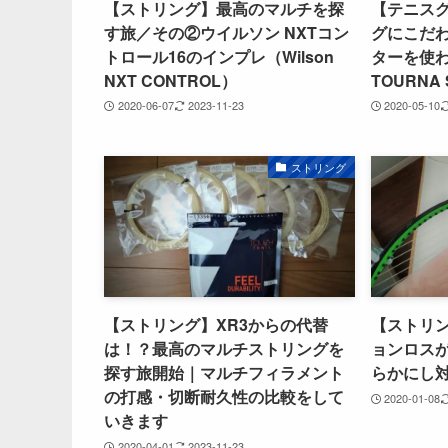
【ストリング】最高のマルチを探
【テニス
す旅／その②ウイルソン NXTコン
グにこだ
トロール16のインプレ（Wilson
ターを使
NXT CONTROL）
TOURNA 
2020-06-07
2023-11-23
2020-05-10
ストリング
【ストリング】XR3からの代替
【ストリ
は！？最高のマルチストリングを
ョンロス
探す旅開始｜マルチフィラメント
らかにし
の打感・切断耐久性の比較をして
2020-01-08
いきます
2020-04-01
2023-11-23