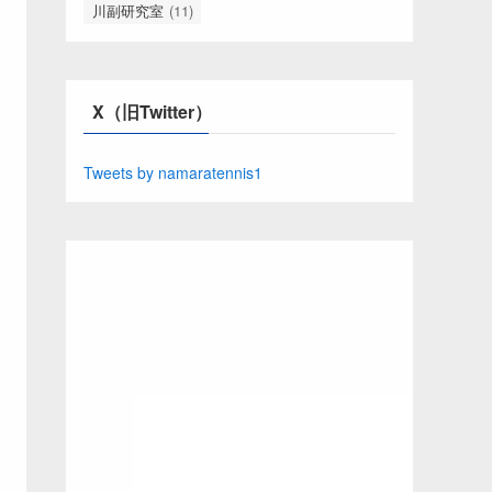
川副研究室
(11)
X（旧Twitter）
Tweets by namaratennis1