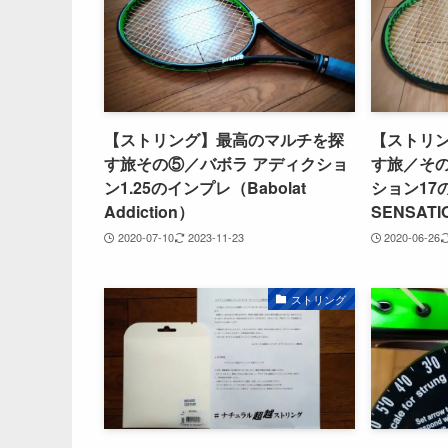
【ストリング】最高のマルチを探
【ストリ
す旅その⑤／バボラ アディクショ
す旅／その
ン1.25のインプレ（Babolat
ション17
Addiction）
SENSATI
2020-07-10
2023-11-23
2020-06-26
ストリング