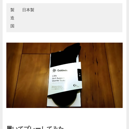
製
日本製
造
国
履いてプレーしてみた