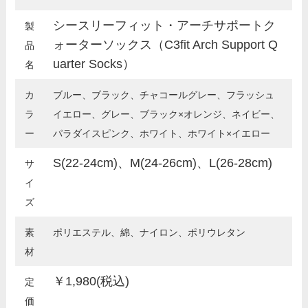
シースリーフィット・アーチサポートク
製
ォーターソックス（C3fit Arch Support Q
品
uarter Socks）
名
カ
ブルー、ブラック、チャコールグレー、フラッシュ
ラ
イエロー、グレー、ブラック×オレンジ、ネイビー、
ー
パラダイスピンク、ホワイト、ホワイト×イエロー
S(22-24cm)、M(24-26cm)、L(26-28cm)
サ
イ
ズ
素
ポリエステル、綿、ナイロン、ポリウレタン
材
￥1,980(税込)
定
価