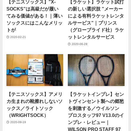
【テニスソックス】”X-
【ラケット】ラケット試打
SOCKS”は高級だが履い
の新しい選択肢 ”メーカー
てみる価値がある！｜薄い
による有料ラケットレンタ
ソックスにはこんなメリッ
ルサービス”｜プリンス
トが
（グローブライド社）ラケ
ットレンタルサービス
2020-02-21
2020-06-28
【テニスソックス】アメリ
【ラケットインプレ】セン
カ生まれの靴擦れしないソ
トヴィンセント製への郷愁
ックス／ライトソック
を刺激する／ウイルソン
（WRIGHTSOCK）
プロスタッフ97 V13.0のイ
ンプレ・レビュー｜
2020-09-19
WILSON PRO STAFF 97