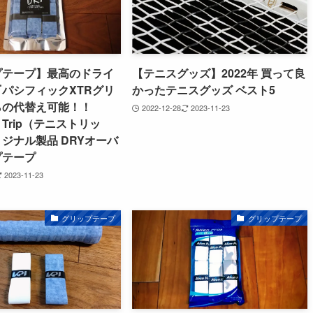
プテープ】最高のドライ
【テニスグッズ】2022年 買って良
パシフィックXTRグリ
かったテニスグッズ ベスト5
らの代替え可能！！
2022-12-28
2023-11-23
S Trip（テニストリッ
ジナル製品 DRYオーバ
プテープ
2023-11-23
グリップテープ
グリップテープ