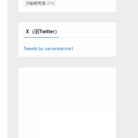
川副研究室
(11)
X（旧Twitter）
Tweets by namaratennis1