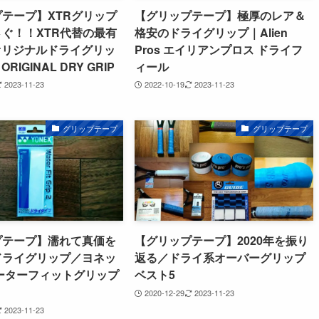
テープ】XTRグリップ
【グリップテープ】極厚のレア＆
ぐ！！XTR代替の最有
格安のドライグリップ｜Alien
 オリジナルドライグリッ
Pros エイリアンプロス ドライフ
ORIGINAL DRY GRIP
ィール
2023-11-23
2022-10-19
2023-11-23
グリップテープ
グリップテープ
プテープ】濡れて真価を
【グリップテープ】2020年を振り
ドライグリップ／ヨネッ
返る／ドライ系オーバーグリップ
ーターフィットグリップ
ベスト5
2020-12-29
2023-11-23
2023-11-23