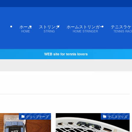
ホーム
ストリング
ホームストリンガー
テニスラケ
HOME
STRING
HOME STRINGER
TENNIS RAC
WEB site for tennis lovers
グリップテープ
テニスグッズ