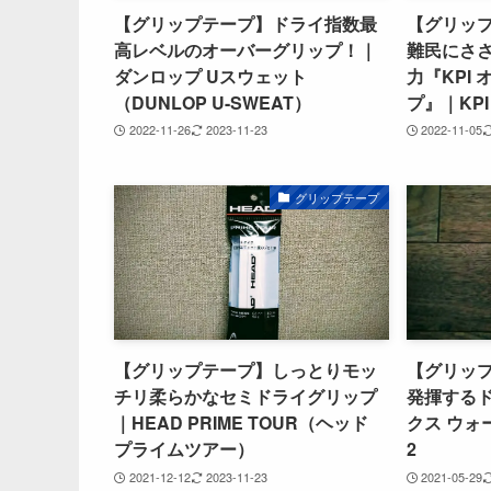
【グリップテープ】ドライ指数最
【グリップ
高レベルのオーバーグリップ！｜
難民にささ
ダンロップ Uスウェット
力『KPI
（DUNLOP U-SWEAT）
プ』｜KPI 
2022-11-26
2023-11-23
2022-11-05
グリップテープ
【グリップテープ】しっとりモッ
【グリッ
チリ柔らかなセミドライグリップ
発揮する
｜HEAD PRIME TOUR（ヘッド
クス ウォ
プライムツアー）
2
2021-12-12
2023-11-23
2021-05-29