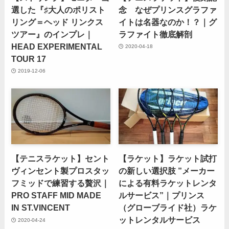
選した『♯大人のポリスト
念 なぜプリンスグラファ
リング＝ヘッド リンクス
イトは名器なのか！？｜グ
ツアー』のインプレ｜
ラファイト徹底解剖
HEAD EXPERIMENTAL
2020-04-18
TOUR 17
2019-12-06
【テニスラケット】セント
【ラケット】ラケット試打
ヴィンセント製プロスタッ
の新しい選択肢 ”メーカー
フミッドで練習する贅沢｜
による有料ラケットレンタ
PRO STAFF MID MADE
ルサービス”｜プリンス
IN ST.VINCENT
（グローブライド社）ラケ
ットレンタルサービス
2020-04-24