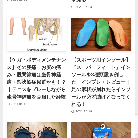
2021-05-23
【ケガ・ボディメンテナン
【スポーツ用インソール】
ス】その腰痛・お尻の痛
『スーパーフィート』イン
み・股関節痛は坐骨神経
ソールを3種類履き倒し
痛・梨状筋症候群かも！？
た！インプレ・レビュー｜
｜テニスをプレーしながら
足の形状が崩れたらインソ
坐骨神経痛を克服した経験
ールが必ず助けとなってく
れる！
2021-09-12
2021-10-16