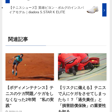
【テニスシューズ】英雄ビヨン・ボルグのインスパ
イアモデル｜diadora S.STAR K ELITE
関連記事
【ボディメンテナンス】テ
【リスクに備える】テニス
ニスのケガ問題／ケガをし
で人にケガをさせてしまっ
なくなった2年間 ”私の実
たら！？「過失責任」と
践”
「損害賠償保険」の重要性
を知る
2020-11-21