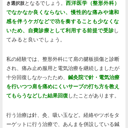
となるでしょう。
西洋医学（整形外科）
き
選択肢
でなかなか良くならない、慢性的な痛みや違和
感を伴うケガなどで功を奏することも少なくな
い
ため、自費診療として利用する前提で受診
し
てみると良いでしょう。
私の経験では、整形外科にて肩の腱板損傷と診断
され、痛み止め服用と電気治療を継続しましたが
十分回復しなかったため、
鍼灸院で針・電気治療
を行いつつ肩を痛めにくいサーブの打ち方を教え
てもらうなどした結果回復
したことがあります。
行う治療は針、灸、吸い玉など。経絡やツボをタ
ーゲットに行う治療で、あんまを併設している鍼