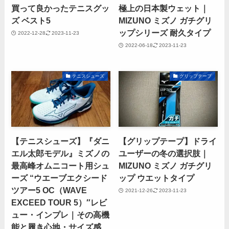
買って良かったテニスグッ
極上の日本製ウェット｜
ズ ベスト5
MIZUNO ミズノ ガチグリ
ップシリーズ 耐久タイプ
2022-12-28
2023-11-23
2022-06-18
2023-11-23
テニスシューズ
グリップテープ
【テニスシューズ】『ダニ
【グリップテープ】ドライ
エル太郎モデル』ミズノの
ユーザーの冬の選択肢｜
最高峰オムニコート用シュ
MIZUNO ミズノ ガチグリ
ーズ “ウエーブエクシード
ップ ウエットタイプ
ツアー5 OC（WAVE
2021-12-26
2023-11-23
EXCEED TOUR 5）″レビ
ュー・インプレ｜その高機
能と履き心地・サイズ感