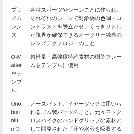
プリ
各種スポーツやシーンごとに作られ、
ズム
それぞれのシーンで対象物の色調・コ
レン
ントラストを際立たせ、くっきりとし
ズ
た視界が確保できるオークリー独自の
レンズテクノロジーのこと
O-M
超軽量・高強度特許素材の樹脂フレー
atter
ムをテンプルに使用
™テ
ンプ
ル
Uno
ノーズパッド、イヤーソックに用いら
btai
れるゴム製パーツのこと。元々モトク
niu
ロスバイクのハンドグリップの素材と
m®
して開発された「汗や水分を吸収する