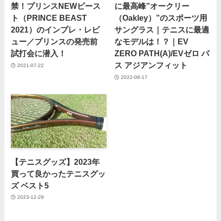
禁！プリンスNEWビース
に最高峰”オークリー
ト（PRINCE BEAST
（Oakley）”のスポーツ用
2021）のインプレ・レビ
サングラス｜テニスに最適
ュー／プリンスの発売前
なモデルは！？｜EV
試打会に潜入！
ZERO PATH(A)/EVゼロ パ
ス アジアンフィット
2021-07-22
2022-08-17
【テニスグッズ】2023年
買って良かったテニスグッ
ズ ベスト5
2023-12-29