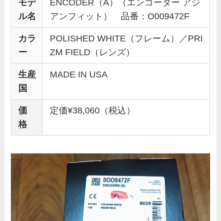
モデ
ENCODER（A）（エンコーダー アジ
ル名
アンフィット） 品番：O009472F
カラ
POLISHED WHITE（フレーム）／PRI
ー
ZM FIELD（レンズ）
生産
MADE IN USA
国
価
定価¥38,060（税込）
格