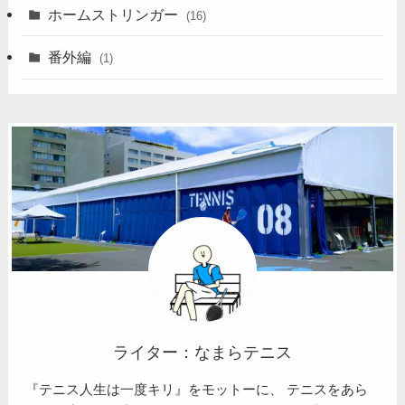
ホームストリンガー
(16)
番外編
(1)
ライター：なまらテニス
『テニス人生は一度キリ』をモットーに、 テニスをあら