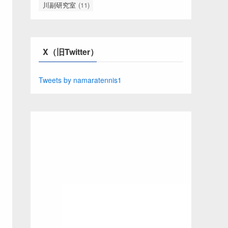
川副研究室
(11)
X（旧Twitter）
Tweets by namaratennis1