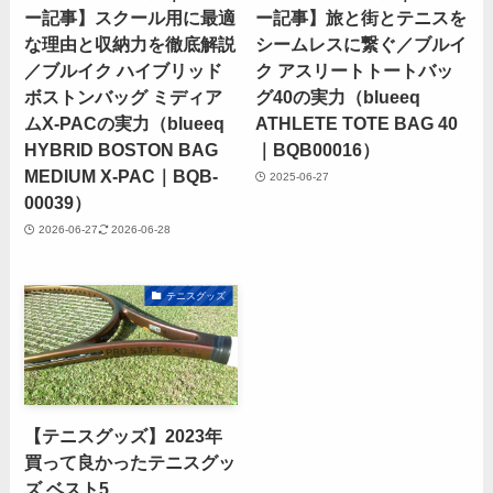
ー記事】スクール用に最適
ー記事】旅と街とテニスを
な理由と収納力を徹底解説
シームレスに繋ぐ／ブルイ
／ブルイク ハイブリッド
ク アスリートトートバッ
ボストンバッグ ミディア
グ40の実力（blueeq
ムX-PACの実力（blueeq
ATHLETE TOTE BAG 40
HYBRID BOSTON BAG
｜BQB00016）
MEDIUM X-PAC｜BQB-
2025-06-27
00039）
2026-06-27
2026-06-28
テニスグッズ
【テニスグッズ】2023年
買って良かったテニスグッ
ズ ベスト5