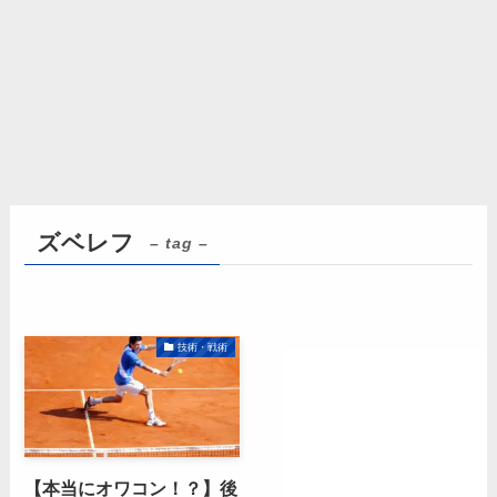
ズベレフ
– tag –
技術・戦術
【本当にオワコン！？】後