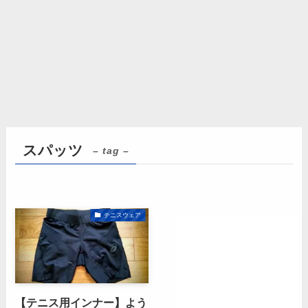
スパッツ
– tag –
テニスウェア
【テニス用インナー】よう