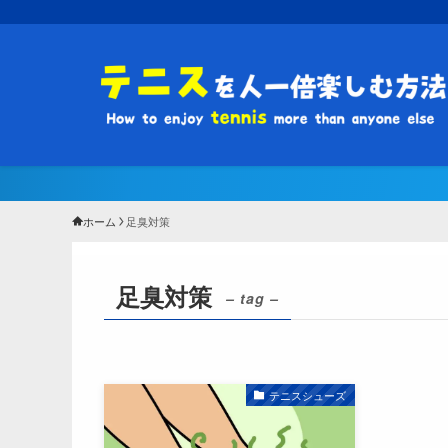
ホーム
足臭対策
足臭対策
– tag –
テニスシューズ