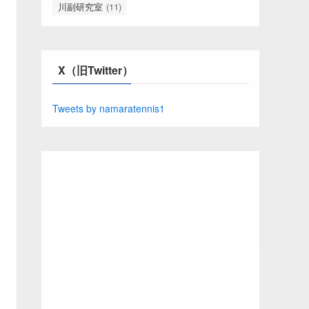
川副研究室
(11)
X（旧Twitter）
Tweets by namaratennis1